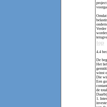
project
voorgaa
Omdat 
belasti
ondern
Verder
worden.
terugv
top
4.4
beo
De begr
Het lie
gemidde
winst 
Die win
Een goe
contant
de tota
Daarbi
1. Inte
investe