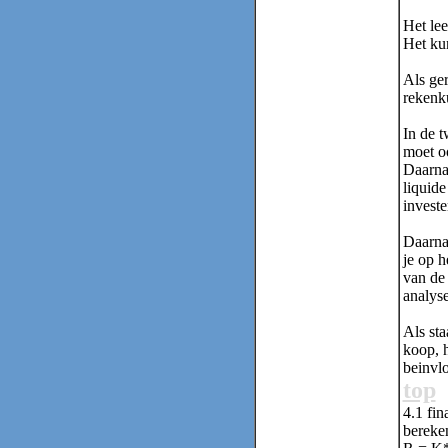
Het
le
Het kun
Als ger
rekenku
In de t
moet o
Daarna 
liquide
investe
Daarna 
je op h
van de 
analys
Als sta
koop, h
beinvl
top
4.1
fin
bereken