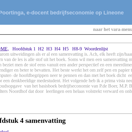
oortinga, e-docent bedrijfseconomie op Lineone
naar het vara-men
ME,
Hoofdstuk 1
H2
H3
H4
H5
H8-9
Woordenlijst
rom uitweidingen als er al een samenvatting is. Ach, elk heeft zijn/ha
n van de les is alle stof uit het boek. Soms wil men een samenvatting 
 beziet men de stof eens vanuit een ander perspectief en een meerdime
endiger en beter te bevatten. Het beste werkt het om zelf pen en papier 
puter- de hoofdbegrippen neer te pennen en dan met het boek dicht ee
r een denkbeeldige medestudent. Het volgende heb ik a prima vista ne
oudsopgave van het basisboek bedrijfseconomie van P.de Boer, M.P. 
ters Noordhof dat door leerlingen een helaas volstrekt verward en onb
dstuk 4 samenvatting
rdoel