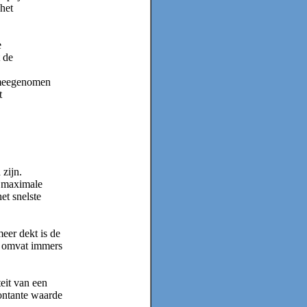
het
e
 de
 meegenomen
t
zijn.
e maximale
et snelste
eer dekt is de
m omvat immers
teit van een
contante waarde