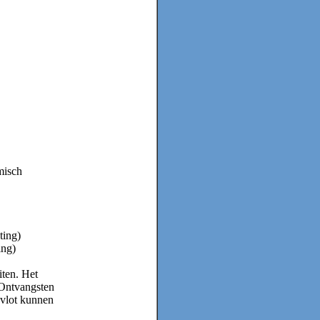
misch
ting)
ing)
iten. Het
 Ontvangsten
 vlot kunnen