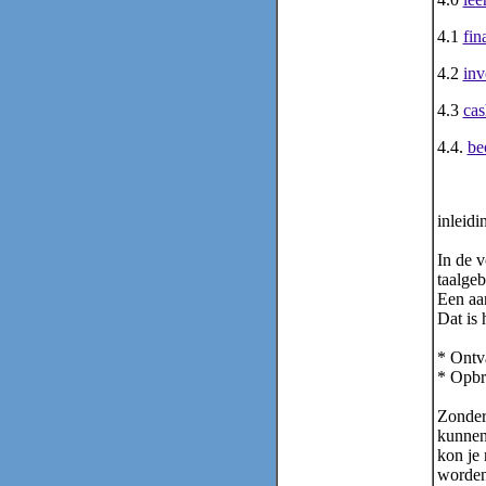
4.1
fin
4.2
inv
4.3
cas
4.4.
be
inleidi
In de 
taalgeb
Een aan
Dat is 
* Ontv
* Opbr
Zonder 
kunnen
kon je 
worden