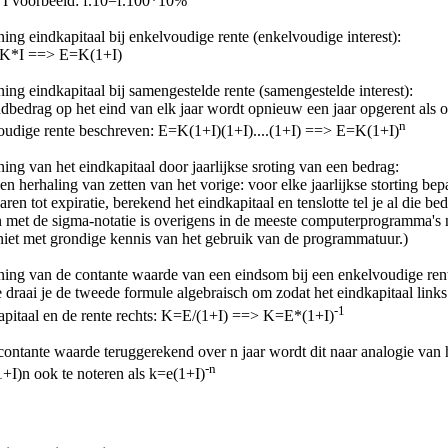
I voorbeeld: f.10=f.100*10%
ing eindkapitaal bij enkelvoudige rente (enkelvoudige interest):
K*I ==> E=K(1+I)
ing eindkapitaal bij samengestelde rente (samengestelde interest):
dbedrag op het eind van elk jaar wordt opnieuw een jaar opgerent als 
n
oudige rente beschreven: E=K(1+I)(1+I)....(1+I) ==> E=K(1+I)
ing van het eindkapitaal door jaarlijkse sroting van een bedrag:
een herhaling van zetten van het vorige: voor elke jaarlijkse storting bepa
jaren tot expiratie, berekend het eindkapitaal en tenslotte tel je al die b
 met de sigma-notatie is overigens in de meeste computerprogramma's n
niet met grondige kennis van het gebruik van de programmatuur.)
ning van de contante waarde van een eindsom bij een enkelvoudige ren
 draai je de tweede formule algebraisch om zodat het eindkapitaal links 
-1
apitaal en de rente rechts: K=E/(1+I) ==> K=E*(1+I)
contante waarde teruggerekend over n jaar wordt dit naar analogie van 
-n
+I)n ook te noteren als k=e(1+I)