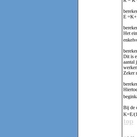
R = K*
bereken
E =K+
bereken
Het ein
enkelv
bereken
Dit is 
aantal 
werken
Zeker 
bereke
Hiertoe
begink
Bij de 
K=E/(1
top