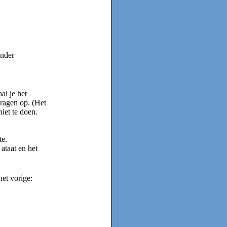
onder
al je het
edragen op. (Het
iet te doen.
te.
ataat en het
het vorige: