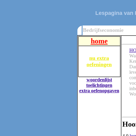
Lespagina van P
mm
Bedrijfseconomie
home
HO
Waa
nu extra
Ker
oefeningen
Dan
lev
com
woordenlijst
voo
toelichtingen
inh
extra oefenopgaven
Wol
Hoof
4.0
lee