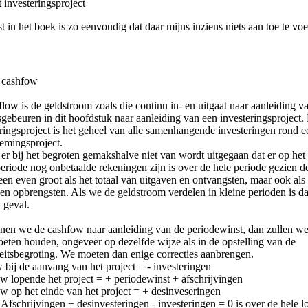
t
investeringsproject
t in het boek is zo eenvoudig dat daar mijns inziens niets aan toe te voe
e
cashfow
low is de geldstroom zoals die continu in- en uitgaat naar aanleiding v
sgebeuren in dit hoofdstuk naar aanleiding van een investeringsproject.
ringsproject is het geheel van alle samenhangende investeringen rond 
emingsproject.
r bij het begroten gemakshalve niet van wordt uitgegaan dat er op het
periode nog onbetaalde rekeningen zijn is over de hele periode gezien 
leen even groot als het totaal van uitgaven en ontvangsten, maar ook als 
en opbrengsten. Als we de geldstroom verdelen in kleine perioden is dat
t geval.
nen we de cashfow naar aanleiding van de periodewinst, dan zullen we
eten houden, ongeveer op dezelfde wijze als in de opstelling van de
teitsbegroting. We moeten dan enige correcties aanbrengen.
 bij de aanvang van het project = - investeringen
w lopende het project = + periodewinst + afschrijvingen
w op het einde van het project = + desinveseringen
fschrijvingen + desinvesteringen - investeringen = 0 is over de hele lo