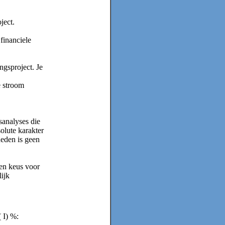
ject.
financiele
ngsproject. Je
e stroom
sanalyses die
solute karakter
heden is geen
Een keus voor
ijk
 I) %: