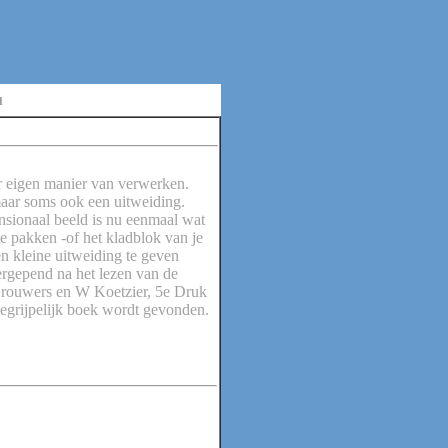
u
ar eigen manier van verwerken.
maar soms ook een uitweiding.
nsionaal beeld is nu eenmaal wat
te pakken -of het kladblok van je
n kleine uitweiding te geven
ergepend na het lezen van de
Brouwers en W Koetzier, 5e Druk
egrijpelijk boek wordt gevonden.