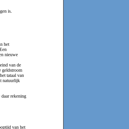
gen is.
an het
 Een
een nieuwe
 eind van de
de geldstroom
het tataal van
 natuurlijk
 daar rekening
optijd van het