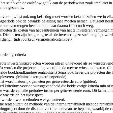
 het saldo van de cashflow gelijk aan de periodewinst zoals impliciet in 
nde gesteld is.
over de winst ook nog belasting moet worden betaald zullen we in elk
ngperiode ook de betaalde belasting mee moeten nemen. Dat geldt heeft
emer even mogen beethouden maar daarna is het toch weg.
 moeten de kosten van het aantrekken van het te investeren vermogen
 Die kosten zijn het geringste als de investering zo snel mogelijk word
erdiend. (tijdsvoorkeur vermogenskostenvoet)
ordelingscriteria
ote investeringsprojecten worden alleen uitgevoerd als ze winstgevend 
fst worden die projecten uitgevoerd die de meeste winst op leveren. (d
lde boekhoudkundige rentabiliteit) Soms ook liever die projecten die h
opleveren. (Minimale terugverdienperiode)
st wordt natuurlijk gemeten per geinvesteerde euro (gulden).
d kriterium voor de winstgevendheid die beide vorige kriteria min of m
e waarde van alle periodewinsten per geinvesteerde euro. Dit kriteriu
le waarde en het tijdsaspect.
j worden twee methoden wel gehanteerd.
rne rentabiliteit: de methode van de interne rentabiliteit meet de rentabili
ringproject door de discontovoet -renteniveau- te bepalen, waarbij de 