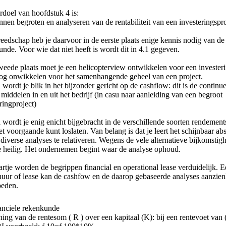
erdoel
van hoofdstuk 4 is:
nen begroten en analyseren van de rentabiliteit van een investeringspro
eedschap heb je daarvoor in de eerste plaats enige kennis nodig van de 
nde. Voor wie dat niet heeft is wordt dit in 4.1 gegeven.
weede plaats moet je een helicopterview ontwikkelen voor een investeri
og onwikkelen voor het samenhangende geheel van een project.
wordt je blik in het bijzonder gericht op de cashflow: dit is de continu
 middelen in en uit het bedrijf (in casu naar aanleiding van een begroot
ringproject)
wordt je enig enicht bijgebracht in de verschillende soorten rendement
et voorgaande kunt loslaten. Van belang is dat je leert het schijnbaar ab
diverse analyses te relativeren. Wegens de vele alternatieve bijkomstig
e heilig. Het ondernemen begint waar de analyse ophoud.
artje worden de begrippen financial en operational lease verduidelijk. 
uur of lease kan de cashfow en de daarop gebaseerde analyses aanzienl
oeden.
anciele rekenkunde
ing van de rentesom ( R ) over een kapitaal (K): bij een rentevoet van (