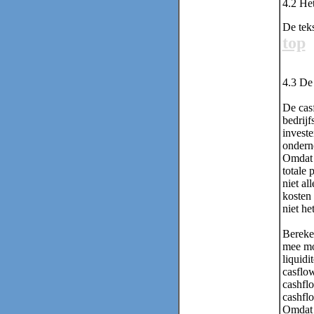
4.2 He
De teks
top
4.3 D
De casf
bedrijf
investe
ondern
Omdat e
totale 
niet al
kosten 
niet he
Bereke
mee mo
liquidi
casflow
cashflo
cashflo
Omdat A